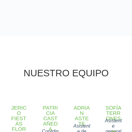
NUESTRO EQUIPO
JERIC
PATRI
ADRIA
SOFÍA
O
CIA
N
TERR
FIEST
CAST
ASTE
ONES
Asistent
AS
AÑED
TE
Asistent
e
FLOR
A
Coordin
e de
general