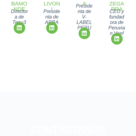
BAMO
LIVON
A
ZEGA
Preside
NDE
I
RRA
Director
Preside
nta de
CEO y
a de
nta de
V-
fundad
Tenu3
ARBA
LABEL
ora de
PERU
Peruvia
n Veef
CONTÁCTANOS