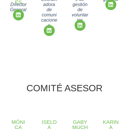
ES
Director
adora
gestión
General
de
de
comuni
voluntar
cacione
ios
s
COMITÉ ASESOR
MÓNI
ISELD
GABY
KARIN
CA
A
MUCH
A